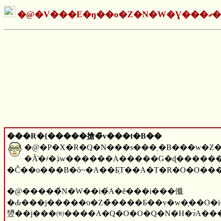
�@
�V���E
���R�{�����搶�̃v���t�B��
�@�P�X�R�Q�N���s���܂�B���w�Z����ɉ��t�̌O�����󂯁A�G�̕׋����s���B��w�ł͈�w���ɓ���畆
�Ȃ̈�҂�ڎw������A�����G�ɖ������N�W���n�߂�B���̍��A���s�̌Ï��X�A�G�o�Z�Ɖ^���I�ɏo��A���̉��l�𐢊Ԃɐ�삯
�@�����̏N�W��i�́A�ĕ���i���傤
�Ԃ���j�����o�Z�̏����Ƃ��v�w�̖��O�i���j���ƕ��i�q�j�ɒʂ����E�E�E�Ə̂��